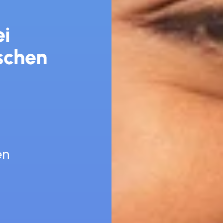
i 
chen 
en